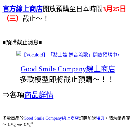
官方線上商店
開放預購至日本時間
3月25日
（三）
截止～！
■預購截止消息■
Good Smile Company線上商店
多款模型即將截止預購～！！
⇒各項
商品詳情
多款商品於
Good Smile Company線上商店
訂購加贈
特典
，請勿錯過喔
੭
੭
～ (
ु
›ω‹ )
ु
⁾⁾