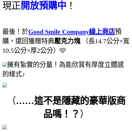
現正
開放預購中
！
最後！於
Good Smile Company線上商店
預
購，還回獲贈特典
壓克力塊
（長14.7公分×寬
10.5公分×厚2公分）🩵
擁有紮實的分量！為能欣賞有厚度立體感
的樣式♪
（
……這不是隱藏的豪華版商
品嗎！？
）