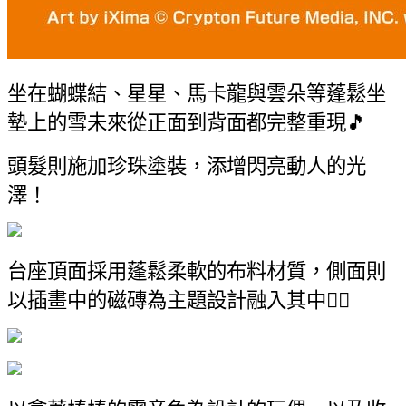
坐在蝴蝶結、星星、馬卡龍與雲朵等蓬鬆坐
墊上的雪未來從正面到背面都完整重現🎵
頭髮則施加珍珠塗裝，添增閃亮動人的光
澤！
台座頂面採用蓬鬆柔軟的布料材質，側面則
以插畫中的磁磚為主題設計融入其中👌🏻