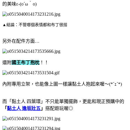
的美味ε-(o´ω｀o)
▲結論：不管哪個表情都和布丁很搭
另外在配件方面…
還附
國王布丁抱枕
！！
內附專用立架，也能像上圖一樣讓黏土人抱起來喔～(*´ｪ`*)
而「黏土人 四葉環」不只能單獨擺飾，更能和現正預購中的
「
黏土人 逢坂壯五
」
搭配遊玩喔◎