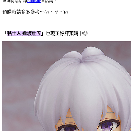
※詳情請洽詢
Animate
各店鋪。
預購時請多多參考～(∩・∀・)∩
「
黏土人 逢坂壯五
」
也現正好評預購中◎