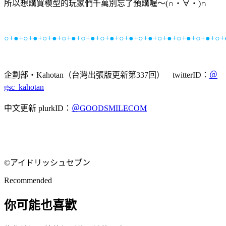
所以想購買模型的玩家們千萬別忘了預購喔～(∩・∀・)∩
○+●+○+●+○+●+○+●+○+●+○+●+○+●+○+●+○+●+○+●+○+●+○+
企劃部・Kahotan（台灣出張版更新第337回） twitterID：
＠
gsc_kahotan
中文更新 plurkID：
＠GOODSMILECOM
©アイドリッシュセブン
Recommended
你可能也喜歡