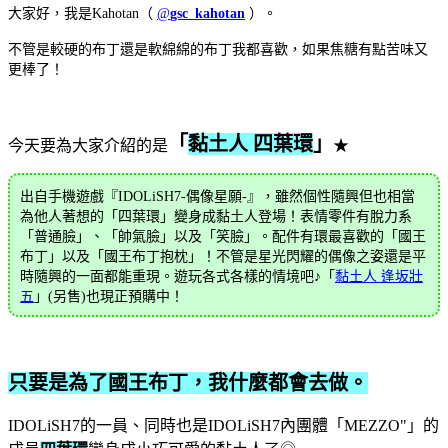
大家好，我是Kahotan（
@
gsc_kahotan
）。
不管是較硬的布丁還是軟綿綿的布丁我都喜歡，如果焦糖有點苦味又
更棒了！
「
黏土人 四葉環
」
今天要為大家介紹的是
★
出自手機遊戲『IDOLiSH7-偶像星願-』，雖然個性隨興但也相當
為他人著想的「四葉環」變身成黏土人登場！表情零件有脫力系
「普通臉」、「帥氣臉」以及「笑臉」。配件有環最喜歡的「國王
布丁」以及「國王布丁抱枕」！不管是星光閃耀的偶像之姿還是平
時隨興的一面都能重現。遊玩各式各樣的情境吧♪「
黏土人 逢坂壯
五
」(另售)也現正預購中！
只要是為了國王布丁，我什麼都會去做。
IDOLiSH7的一員、同時也是IDOLiSH7內團體「MEZZO"」的