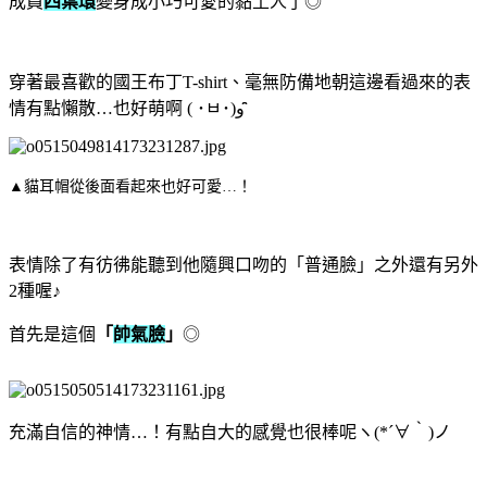
成員
四葉環
變身成小巧可愛的黏土人了◎
穿著最喜歡的國王布丁T-shirt、毫無防備地朝這邊看過來的表
情有點懶散…也好萌啊 ( ･ㅂ･)و ̑̑
▲貓耳帽從後面看起來也好可愛…！
表情除了有彷彿能聽到他隨興口吻的「普通臉」之外還有另外
2種喔♪
首先是這個
「
帥氣臉
」
◎
充滿自信的神情…！有點自大的感覺也很棒呢ヽ(*´∀｀)ノ