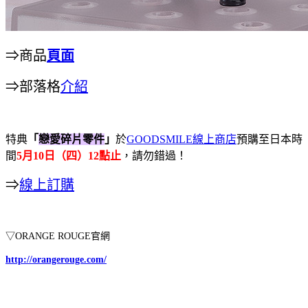
⇒商品
頁面
⇒部落格
介紹
特典
「
戀愛碎片零件
」
於
GOODSMILE線上商店
預購至日本時
間
5月10日（四）12點止
，請勿錯過！
⇒
線上訂購
▽ORANGE ROUGE官網
http://orangerouge.com/