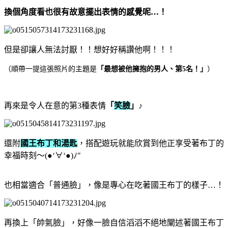
換個角度看也很有故意擺出表情的感覺呢…！
但是卻讓人無法討厭！！想好好稱讚他啊！！！
（順帶一提這張照片的主題是
「最想被他擁抱的男人、第5名！」
）
再來是令人在意的第3種表情
「
笑臉
」
♪
還附
國王布丁和湯匙
，搭配遊玩就能欣賞到他正享受著布丁的
幸福時刻～(●‘∀‘●)ﾉ"
也相當適合「普通臉」，像是專心在吃著國王布丁的樣子…！
再換上「帥氣臉」，好像一臉自信滔滔不絕地闡述著國王布丁